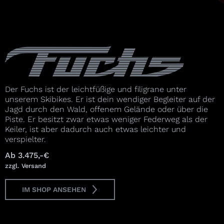
Der Fuchs ist der leichtfüßige und filigrane unter
unserem Skibikes. Er ist dein wendiger Begleiter auf der
Jagd durch den Wald, offenem Gelände oder über die
Piste. Er besitzt zwar etwas weniger Federweg als der
Keiler, ist aber dadurch auch etwas leichter und
verspielter.
Ab 3.475,-€
zzgl. Versand
I
M
S
H
O
P
A
N
S
E
H
E
N